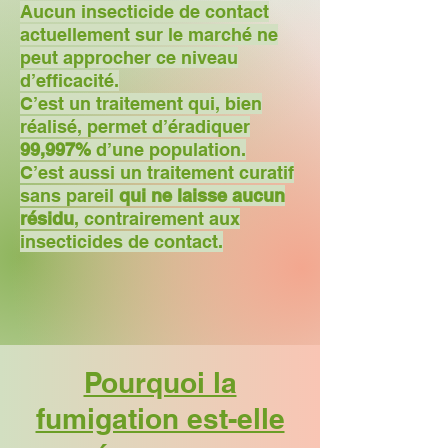
Aucun insecticide de contact
actuellement sur le marché ne
peut approcher ce niveau
d’efficacité.
C’est un traitement qui, bien
réalisé, permet d’éradiquer
99,997%
d’une population.
C’est aussi un traitement curatif
sans pareil
qui ne laisse aucun
résidu
, contrairement aux
insecticides de contact.
Pourquoi la
fumigation est-elle