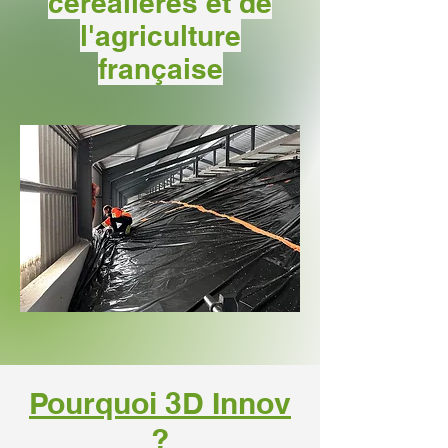
céréalières et de
l'agriculture
française
Pourquoi 3D Innov
?